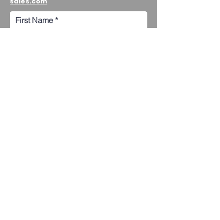
sales.com
First Name
Last Name
Email
Order ID
Product Issue
SUBMIT